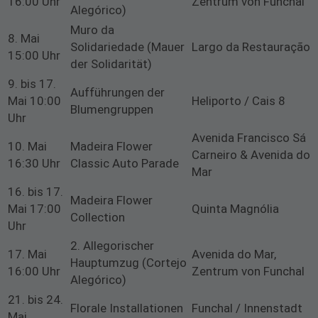
16:00 Uhr
Zentrum von Funchal
Alegórico)
Muro da
8. Mai
Solidariedade (Mauer
Largo da Restauração
15:00 Uhr
der Solidarität)
9. bis 17.
Aufführungen der
Mai 10:00
Heliporto / Cais 8
Blumengruppen
Uhr
Avenida Francisco Sá
10. Mai
Madeira Flower
Carneiro & Avenida do
16:30 Uhr
Classic Auto Parade
Mar
16. bis 17.
Madeira Flower
Mai 17:00
Quinta Magnólia
Collection
Uhr
2. Allegorischer
17. Mai
Avenida do Mar,
Hauptumzug (Cortejo
16:00 Uhr
Zentrum von Funchal
Alegórico)
21. bis 24.
Florale Installationen
Funchal / Innenstadt
Mai