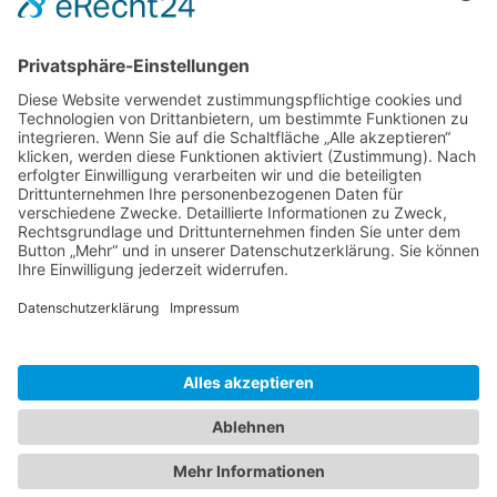
Was ist Poncha?
Wo ist es am schönsten in Madeira?
Flora und Fauna von Madeira
Startseite
Orte auf Madeira
Osten
Süden
Westen
Norden
Touren
Blog
Festa da Flor