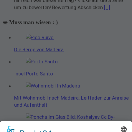
hilfreich war dieser Beitrag? Klicke auf die Sterne
um zu bewerten! Bewertung Abschicken
[...]
☀️ Muss man wissen :-)
Die Berge von Madeira
Insel Porto Santo
Mit Wohnmobil nach Madeira: Leitfaden zur Anreise
und Aufenthalt